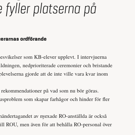
 fyller platserna på
erarnas ordförande
besvikelser som KB-elever upplevt. I intervjuerna
ildningen, nedprioriterade ceremonier och bristande
levelserna gjorde att de inte ville vara kvar inom
så rekommendationer på vad som nu bör göras.
tusproblem som skapar farhågor och hinder för fler
händertagandet av nyexade RO-anställda är också
a till ROU, men även för att behålla RO-personal över