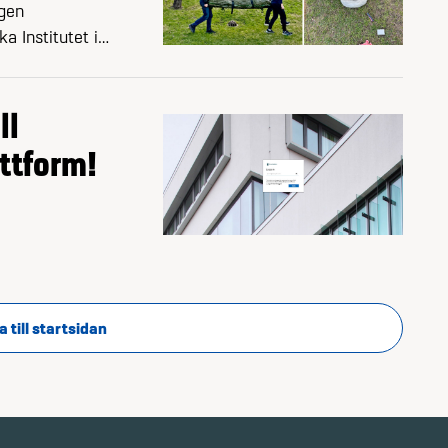
gen
a Institutet i
 70 medlemmar.
ll
attform!
a till startsidan