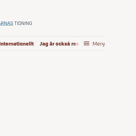
ARNAS
TIDNING
Internationellt
Jag är också reservofficer
menu
Kom i mål
Meny