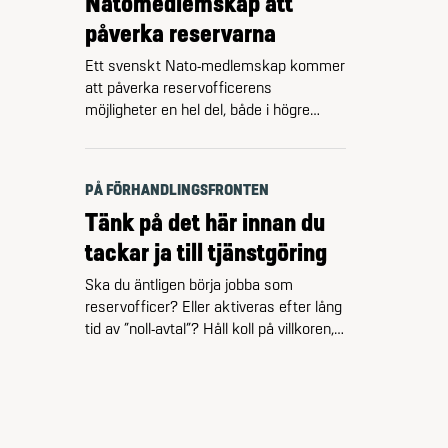
Natomedlemskap att
Riksrevisionen kritiserade i början …
påverka reservarna
Ett svenskt Nato-medlemskap kommer
att påverka reservofficerens
möjligheter en hel del, både i högre
staber och ute på förbanden. Främst
genom att det visar det på den
officersbrist som redan finns – och den
PÅ FÖRHANDLINGSFRONTEN
är stor. – Den goda nyheten för oss
Tänk på det här innan du
reservofficerare som är aktiva är att
det ytterligare kommer öka
tackar ja till tjänstgöring
möjligheterna till tjänstgöring,
Ska du äntligen börja jobba som
konstaterar …
reservofficer? Eller aktiveras efter lång
tid av ”noll-avtal”? Håll koll på villkoren,
så att det inte blir strul och problem.
Kunskapen om reservofficerares villkor
är generellt låg, både i det civila och i
Försvarsmakten. Se till att få skriftlig
dokumentation från Försvarsmakten,