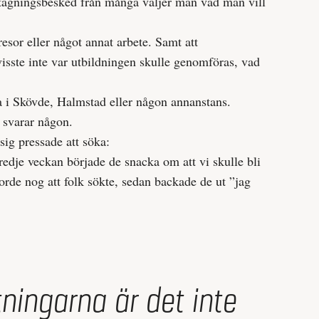
antagningsbesked från många väljer man vad man vill
 resor eller något annat arbete. Samt att
isste inte var utbildningen skulle genomföras, vad
ra i Skövde, Halmstad eller någon annanstans.
 svarar någon.
ig pressade att söka:
tredje veckan började de snacka om att vi skulle bli
rde nog att folk sökte, sedan backade de ut ”jag
ningarna är det inte