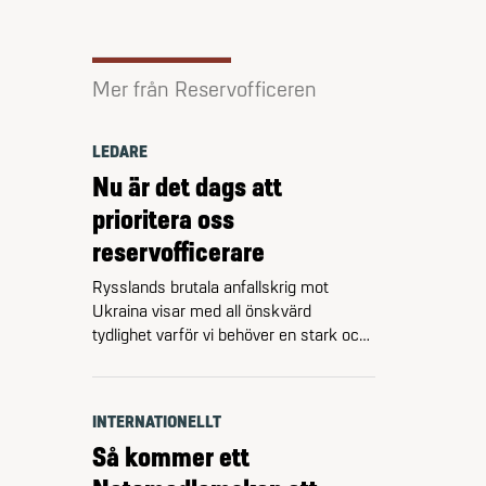
Mer från Reservofficeren
LEDARE
Nu är det dags att
prioritera oss
reservofficerare
Rysslands brutala anfallskrig mot
Ukraina visar med all önskvärd
tydlighet varför vi behöver en stark och
fullt bemannad Försvarsmakt även i
Sverige. Ukraina har på sju år lyckats
gå från 0 till 17 brigader samt fyra
INTERNATIONELLT
artilleribrigader. Det går alltså att
Så kommer ett
tillväxa, och att göra det snabbt.
Förutsatt att man prioriterar.