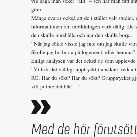
vill säga man söker ”allt” – sen när man fått 
göra.
Många svarar också att de i stället valt studier,
informationen om utbildningen varit dålig. De v
den skulle innehålla och när den skulle börja.
”När jag sökte visste jag inte om jag skulle va
Skulle jag bo borta på logement, eller hemma”,
Enligt analysen var det också de som upplevde s
”Vi fick det väldigt upptryckt i ansiktet, redan 
RO. Har du sökt? Har du sökt? Grupptrycket gjo
vill ju inte det här”…”
Med de här förutsätt