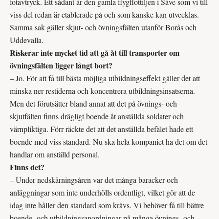
fotavtryck. Ett sådant är den gamla flygflottiljen i Säve som vi till
viss del redan är etablerade på och som kanske kan utvecklas.
Samma sak gäller skjut- och övningsfälten utanför Borås och
Uddevalla.
Riskerar inte mycket tid att gå åt till transporter om
övningsfälten ligger långt bort?
– Jo. För att få till bästa möjliga utbildningseffekt gäller det att
minska ner restiderna och koncentrera utbildningsinsatserna.
Men det förutsätter bland annat att det på övnings- och
skjutfälten finns drägligt boende åt anställda soldater och
värnpliktiga. Förr räckte det att det anställda befälet hade ett
boende med viss standard. Nu ska hela kompaniet ha det om det
handlar om anställd personal.
Finns det?
– Under nedskärningsåren var det många baracker och
anläggningar som inte underhölls ordentligt, vilket gör att de
idag inte håller den standard som krävs. Vi behöver få till bättre
boende- och utbildningsanordningar på många övnings- och