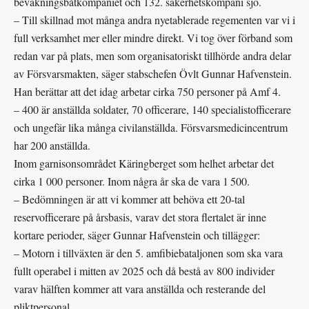
bevakningsbåtkompaniet och 132. säkerhetskompani sjö.
– Till skillnad mot många andra nyetablerade regementen var vi i
full verksamhet mer eller mindre direkt. Vi tog över förband som
redan var på plats, men som organisatoriskt tillhörde andra delar
av Försvarsmakten, säger stabschefen Övlt Gunnar Hafvenstein.
Han berättar att det idag arbetar cirka 750 personer på Amf 4.
– 400 är anställda soldater, 70 officerare, 140 specialistofficerare
och ungefär lika många civilanställda. Försvars­medicincentrum
har 200 anställda.
Inom garnisonsområdet Käringberget som helhet arbetar det
cirka 1 000 personer. Inom några år ska de vara 1 500.
– Bedömningen är att vi kommer att behöva ett 20-tal
reservofficerare på årsbasis, varav det stora flertalet är inne
kortare perioder, säger Gunnar Hafven­stein och tillägger:
– Motorn i tillväxten är den 5. amfibie­bataljonen som ska vara
fullt operabel i mitten av 2025 och då bestå av 800 individer
varav hälften kommer att vara anställda och resterande del
pliktpersonal.