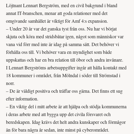
Löjtnant Lennart Bergström, med en civil bakgrund i bland
annat IT-branschen, menar att goda relationer med det
omgivande samhället är viktigt för Amf 4:s expansion.
– Under 20 år var det ganska tyst från oss. Nu har vi börjat
skjuta och köra med stridsbåtar igen, något som människor var
vana vid förr med inte är idag på samma sätt. Det behöver vi
förhålla oss till. Vi behöver vara en myndighet som både
uppskattas och har en bra relation till öbor och andra invånare.
I Lennart Bergströms arbetsuppgifter ingår att hålla kontakt med
18 kommuner i området, från Mölndal i söder till Strömstad i
norr.
– De är väldigt positiva och träffar oss gärna. Det finns ett sug
efter information.
– En viktig del i mitt arbete är att hjälpa och stödja kommunerna
i deras arbete med att bygga upp det civila försvaret och
beredskapen. Idag krävs det helt andra kunskaper och förmågor
än för bara några år sedan, inte minst på cyberområdet.