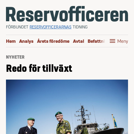
Hoppa till innehåll
FÖRBUNDET
RESERVOFFICERARNAS
TIDNING
menu
Hem
Analys
Årets föredöme
Avtal
Befattningen
Boktip
Meny
NYHETER
Redo för tillväxt