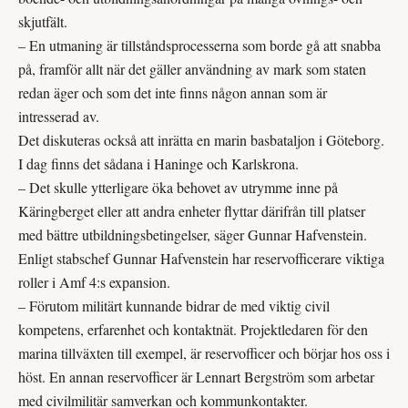
skjutfält.
– En utmaning är tillståndsprocesserna som borde gå att snabba
på, framför allt när det gäller användning av mark som staten
redan äger och som det inte finns någon annan som är
intresserad av.
Det diskuteras också att inrätta en marin basbataljon i Göteborg.
I dag finns det sådana i Haninge och Karlskrona.
– Det skulle ytterligare öka behovet av utrymme inne på
Käringberget eller att andra enheter flyttar därifrån till platser
med bättre utbildningsbetingelser, säger Gunnar Hafvenstein.
Enligt stabschef Gunnar Hafvenstein har reservofficerare viktiga
roller i Amf 4:s expansion.
– Förutom militärt kunnande bidrar de med viktig civil
kompetens, erfarenhet och kontaktnät. Projektledaren för den
marina tillväxten till exempel, är reserv­officer och börjar hos oss i
höst. En annan reservofficer är Lennart Bergström som arbetar
med civilmilitär samverkan och kommunkontakter.