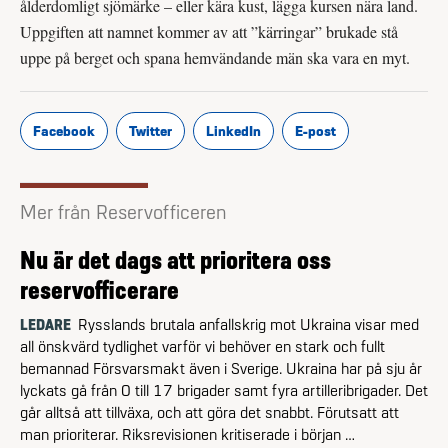
ålderdomligt sjömärke – eller kära kust, lägga kursen nära land.
Uppgiften att namnet kommer av att ”kärringar” brukade stå
uppe på berget och spana hemvändande män ska vara en myt.
Facebook
Twitter
LinkedIn
E-post
Mer från Reservofficeren
Nu är det dags att prioritera oss
reservofficerare
LEDARE
Rysslands brutala anfallskrig mot Ukraina visar med
all önskvärd tydlighet varför vi behöver en stark och fullt
bemannad Försvarsmakt även i Sverige. Ukraina har på sju år
lyckats gå från 0 till 17 brigader samt fyra artilleribrigader. Det
går alltså att tillväxa, och att göra det snabbt. Förutsatt att
man prioriterar. Riksrevisionen kritiserade i början …