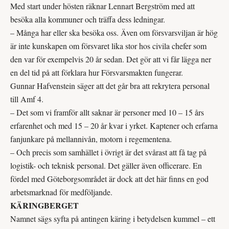
Med start under hösten räknar Lennart Bergström med att
besöka alla kommuner och träffa dess ledningar.
– Många har eller ska besöka oss. Även om försvarsviljan är hög
är inte kunskapen om försvaret lika stor hos civila chefer som
den var för exempelvis 20 år sedan. Det gör att vi får lägga ner
en del tid på att förklara hur Försvarsmakten fungerar.
Gunnar Hafvenstein säger att det går bra att rekrytera personal
till Amf 4.
– Det som vi framför allt saknar är personer med 10 – 15 års
erfarenhet och med 15 – 20 år kvar i yrket. Kaptener och erfarna
fanjunkare på mellannivån, motorn i regementena.
– Och precis som samhället i övrigt är det svårast att få tag på
logistik- och teknisk personal. Det gäller även officerare. En
fördel med Göteborgsområdet är dock att det här finns en god
arbetsmarknad för medföljande.
KÄRINGBERGET
Namnet sägs syfta på antingen käring i betydelsen kummel – ett