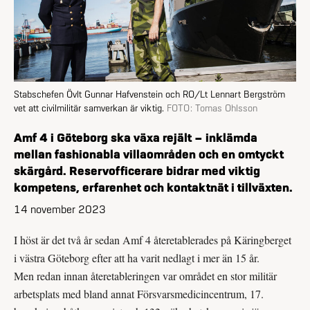
Stabschefen Övlt Gunnar Hafvenstein och RO/Lt Lennart Bergström
vet att civilmilitär samverkan är viktig.
FOTO:
Tomas Ohlsson
Amf 4 i Göteborg ska växa rejält – inklämda
mellan fashionabla villaområden och en omtyckt
skärgård. Reservofficerare bidrar med viktig
kompetens, erfarenhet och kontaktnät i tillväxten.
14 november 2023
I höst är det två år sedan Amf 4 åter­etablerades på Käringberget
i västra Göteborg efter att ha varit nedlagt i mer än 15 år.
Men redan innan återetableringen var området en stor militär
arbetsplats med bland annat Försvarsmedicincentrum, 17.