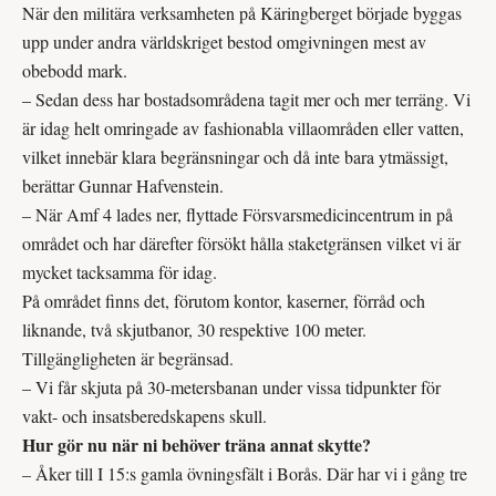
När den militära verksamheten på Käringberget började byggas
upp under andra världskriget bestod omgivningen mest av
obebodd mark.
– Sedan dess har bostadsområdena tagit mer och mer terräng. Vi
är idag helt omringade av fashionabla villaområden eller vatten,
vilket innebär klara begränsningar och då inte bara ytmässigt,
berättar Gunnar Hafvenstein.
– När Amf 4 lades ner, flyttade Försvarsmedicincentrum in på
området och har därefter försökt hålla staketgränsen vilket vi är
mycket tacksamma för idag.
På området finns det, förutom kontor, kaserner, förråd och
liknande, två skjutbanor, 30 respektive 100 meter.
Tillgängligheten är begränsad.
– Vi får skjuta på 30-metersbanan under vissa tidpunkter för
vakt- och insatsberedskapens skull.
Hur gör nu när ni behöver träna annat skytte?
– Åker till I 15:s gamla övningsfält i Borås. Där har vi i gång tre