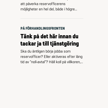
att påverka reservofficerens
möjligheter en hel del, både i högre
staber och ute på förbanden. Främst
genom att det visar det på den
officersbrist som redan finns – och den
PÅ FÖRHANDLINGSFRONTEN
är stor. – Den goda nyheten för oss
Tänk på det här innan du
reservofficerare som är aktiva är att
det ytterligare kommer öka
tackar ja till tjänstgöring
möjligheterna till tjänstgöring,
Ska du äntligen börja jobba som
konstaterar …
reservofficer? Eller aktiveras efter lång
tid av ”noll-avtal”? Håll koll på villkoren,
så att det inte blir strul och problem.
Kunskapen om reservofficerares villkor
är generellt låg, både i det civila och i
Försvarsmakten. Se till att få skriftlig
dokumentation från Försvarsmakten,
och kom överens om förutsättningarna
innan du tackar …