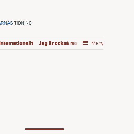
ARNAS
TIDNING
Internationellt
Jag är också reservofficer
menu
Kom i mål
Meny