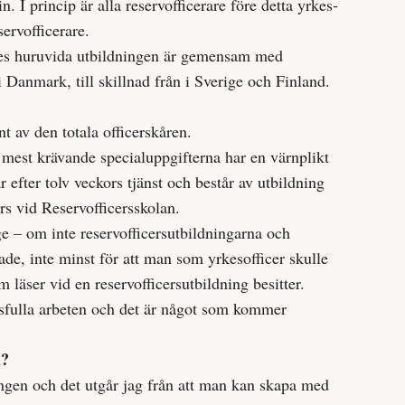
. I princip är alla reservofficerare före detta yrkes­
servofficerare.
edes huruvida utbildningen är gemensam med
 i Danmark, till skillnad från i Sverige och Finland.
nt av den totala officerskåren.
e mest krävande specialuppgifterna har en värnplikt
efter tolv veckors tjänst och består av utbildning
rs vid Reservofficersskolan.
e – om inte reservofficersutbildningarna och
de, inte minst för att man som yrkesofficer skulle
läser vid en reservofficersutbildning besitter.
arsfulla arbeten och det är något som kommer
n?
ingen och det utgår jag från att man kan skapa med