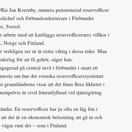
Kn Jan Kvernby, numera pensionerad reservofficer
slichef och förbundssekreterare i Förbundet
re, Sverof.
t arbete med att kartlägga reservofficerares villkor i
, Norge och Finland.
verkligen ser ut är extra viktig i dessa tider. Man
derlag för att få gehör, säger han.
gagerad på central nivå i förbundet i snart ett
mesta om hur det svenska reservofficerssystemet
n grannländerna visar att det finns flera likheter i
empelvis är civil löneutfyllnad vid tjänst­göring
länder. En reservofficer har ju ofta en låg lön i
r att det är en ekonomisk belastning att gå in och
s vägar runt det – som i Finland.