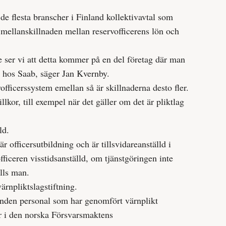
de flesta branscher i Finland kollektivavtal som
a mellanskillnaden mellan reservofficerens lön och
ge ser vi att detta kommer på en del företag där man
m hos Saab, säger Jan Kvernby.
fficerssystem emellan så är skillnaderna desto fler.
illkor, till exempel när det gäller om det är pliktlag
ld.
r officersutbildning och är tillsvidareanställd i
ficeren visstidsanställd, om tjänstgöringen inte
älls man.
rnpliktslagstiftning.
bunden personal som har genomfört värnplikt
går i den norska Försvarsmaktens