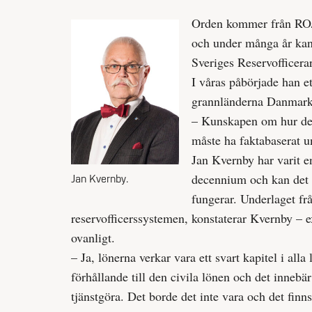
Orden kommer från RO/
och under många år kan
Sveriges Reserv­officera
I våras påbörjade han et
grannländerna Danmark
– Kunskapen om hur det 
måste ha faktabaserat un
Jan Kvernby har varit en
decennium och kan det 
Jan Kvernby.
fungerar. Underlaget frå
reservofficers­systemen, konstaterar Kvernby – ex
ovanligt.
– Ja, lönerna verkar vara ett svart kapitel i alla 
förhållande till den civila lönen och det innebä
tjänstgöra. Det borde det inte vara och det finn