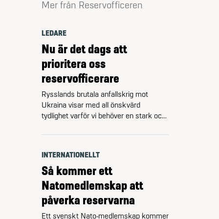
Mer från Reservofficeren
LEDARE
Nu är det dags att
prioritera oss
reservofficerare
Rysslands brutala anfallskrig mot
Ukraina visar med all önskvärd
tydlighet varför vi behöver en stark och
fullt bemannad Försvarsmakt även i
Sverige. Ukraina har på sju år lyckats
gå från 0 till 17 brigader samt fyra
INTERNATIONELLT
artilleribrigader. Det går alltså att
Så kommer ett
tillväxa, och att göra det snabbt.
Förutsatt att man prioriterar.
Natomedlemskap att
Riksrevisionen kritiserade i början …
påverka reservarna
Ett svenskt Nato-medlemskap kommer