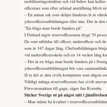
mobiliseringsstruktur och vid behov kan kallas in
officerare som efter avlutad anställning blivit re
– En annan sak som skiljer länderna åt är sål
yrkesofficers­utbildningen eller inte. Det är den
”En fråga man borde fundera på”
I Finland utgör reservofficerarna drygt 70 proce
De som utbildas till officer, underofficer och d
som är 347 dagar lång. Chefsutbildningen börjar 
vid underofficersskola och en 14 veckor lång ku
– Det är en fråga man borde fundera på i Sverig
yrkesofficersutbildningen bör vara sammanlänka
få ta del av den civila kompetens som någon som 
Väldigt många reservofficerare har civilt ansv
Försvarsmakten till gagn, säger Jan Kvernby.
Sticker Sverige ut på något sätt i jämförelse
– Man måste ha kvalitet i reservofficersutbildn