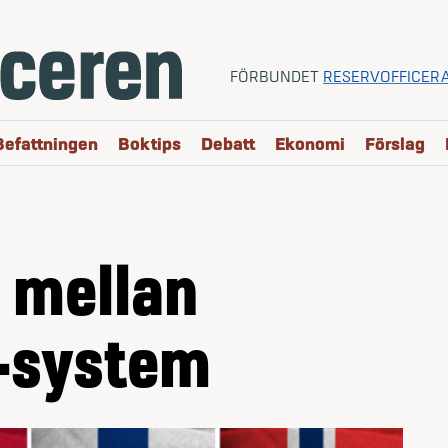
FÖRBUNDET
RESERVOFFICER
Befattningen
Boktips
Debatt
Ekonomi
Förslag
d mellan
-system