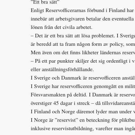
”Ett bra sätt”
Enligt Reservofficerarnas förbund i Finland har 
innebär att arbets­givaren betalar den eventuell
lönen från det civila arbetet.
– Det är ett bra sätt att lösa problemet. I Sveri
är beredd att ta fram någon form av policy, so
Men även om det finns likheter ländernas reservo
– På ett par punkter skiljer det sig ordentligt i v
eller anställningsförhållande.
I Sverige och Danmark är reserv­officeren anstäl
I Sverige har reservofficeren genomgått en militä
Försvarsmakten på deltid. I Danmark är reservof
överstiger 45 dagar i streck – då tills­vidareanst
I Finland och Norge däremot lyder man under vä
I Norge är ”reservist” en beteckning för plikt
inklusive reservist­utbildning, varefter man in