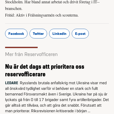
Stockholm. Har bland annat arbetat och drivit företag i IT-­
branschen.
Fritid: Aktiv i Frälsningsarmén och scouterna.
Facebook
Twitter
LinkedIn
E-post
Mer från Reservofficeren
Nu är det dags att prioritera oss
reservofficerare
LEDARE
Rysslands brutala anfallskrig mot Ukraina visar med
all önskvärd tydlighet varför vi behöver en stark och fullt
bemannad Försvarsmakt även i Sverige. Ukraina har på sju år
lyckats gå från 0 till 17 brigader samt fyra artilleribrigader. Det
går alltså att tillväxa, och att göra det snabbt. Förutsatt att
man prioriterar. Riksrevisionen kritiserade i början …