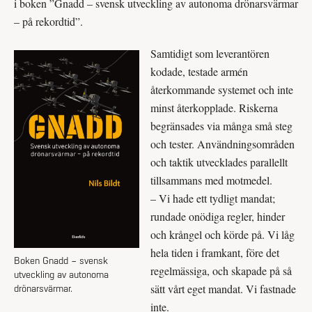
i boken ”Gnadd – svensk utveckling av autonoma drönarsvärmar
– på rekordtid”.
Samtidigt som leverantören
kodade, testade armén
återkommande systemet och inte
minst återkopplade. Riskerna
begränsades via många små steg
och tester. Användningsområden
och taktik utvecklades parallellt
tillsammans med motmedel.
– Vi hade ett tydligt mandat;
rundade onödiga regler, hinder
och krångel och körde på. Vi låg
hela tiden i framkant, före det
Boken Gnadd – svensk
regelmässiga, och skapade på så
utveckling av autonoma
sätt vårt eget mandat. Vi fastnade
drönarsvärmar.
inte.