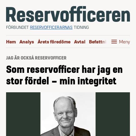
Hoppa till innehåll
FÖRBUNDET
RESERVOFFICERARNAS
TIDNING
menu
Hem
Analys
Årets föredöme
Avtal
Befattningen
Boktip
Meny
JAG ÄR OCKSÅ RESERVOFFICER
Som reservofficer har jag en
stor fördel – min integritet