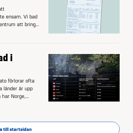
tt
inte ensam. Vi bad
entrum att bringa
ad i
to förlorar ofta
a länder är upp
så har Norge,
fentligt
a till startsidan