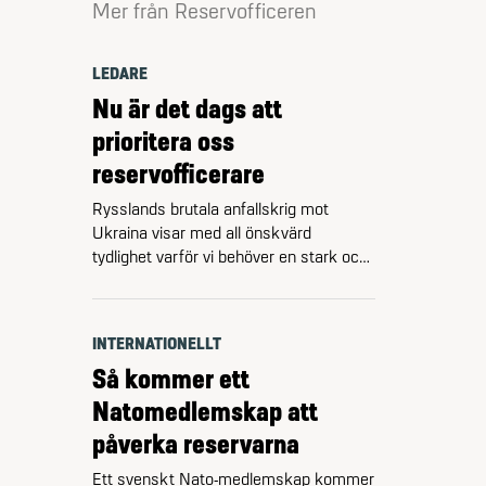
Mer från Reservofficeren
LEDARE
Nu är det dags att
prioritera oss
reservofficerare
Rysslands brutala anfallskrig mot
Ukraina visar med all önskvärd
tydlighet varför vi behöver en stark och
fullt bemannad Försvarsmakt även i
Sverige. Ukraina har på sju år lyckats
gå från 0 till 17 brigader samt fyra
INTERNATIONELLT
artilleribrigader. Det går alltså att
Så kommer ett
tillväxa, och att göra det snabbt.
Förutsatt att man prioriterar.
Natomedlemskap att
Riksrevisionen kritiserade i början …
påverka reservarna
Ett svenskt Nato-medlemskap kommer