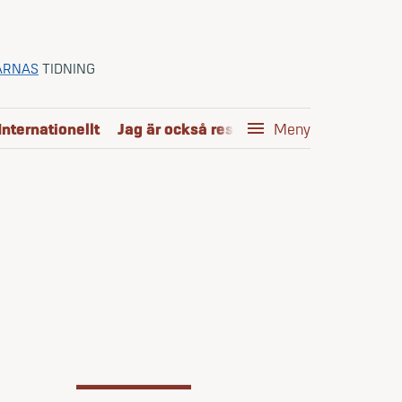
ARNAS
TIDNING
Internationellt
Jag är också reservofficer
menu
Kom i mål
Meny