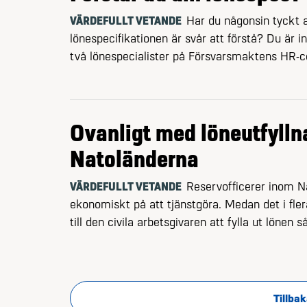
VÄRDEFULLT VETANDE
Har du någonsin tyckt a
lönespecifikationen är svår att förstå? Du är 
två lönespecialister på Försvarsmaktens HR-c
klarhet i raderna.
Ovanligt med löne­utfylln
Natoländerna
VÄRDEFULLT VETANDE
Reservofficerer inom Na
ekonomiskt på att tjänstgöra. Medan det i fler
till den civila arbetsgivaren att fylla ut lönen 
Tyskland och Storbritannien system för visst of
finansierat stöd.
Tillbak