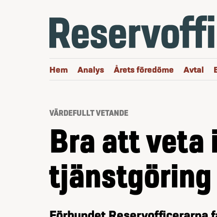
Hoppa till innehåll
Hem
Analys
Årets föredöme
Avtal
VÄRDEFULLT VETANDE
Bra att veta 
tjänstgöring
Förbundet Reservofficerarna f