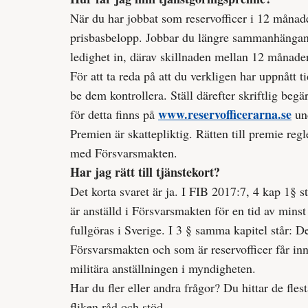
När du har jobbat som reservofficer i 12 månad
prisbasbelopp. Jobbar du längre sammanhängan
ledighet in, därav skillnaden mellan 12 månade
För att ta reda på att du verkligen har uppnått ti
be dem kontrollera. Ställ därefter skriftlig begä
www.reservofficerarna.se
för detta finns på
und
Premien är skattepliktig. Rätten till premie regl
med Försvarsmakten.
Har jag rätt till tjänstekort?
Det korta svaret är ja. I FIB 2017:7, 4 kap 1§ st
är anställd i Försvarsmakten för en tid av min
fullgöras i Sverige. I 3 § samma kapitel står: D
Försvarsmakten och som är reservofficer får inn
militära anställningen i myndigheten.
Har du fler eller andra frågor? Du hittar de fle
fliken råd och stöd.