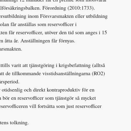
ialförsäkringsbalken. Förordning (2010:1733).
sutbildning inom Försvarsmakten eller utbildning
lan får anställas som reservofficer i
en får reservofficer, utöver den tid som anges i 15
m åtta år. Anställningen får förnyas.
varsmakten.
lls varit att tjänstgöring i krigsbefattning (alltså
att de tillkommande visstidsanställningarna (RO2)
årsperiod.
otidsenlig och direkt kontra­produktiv för en
n bör en reserv­officer som tjänstgör så mycket
rv­officeren vill fortsätta som just reserv­officer
tens tolkning.