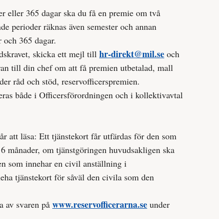
er eller 365 dagar ska du få en premie om två
de perioder räknas även semester och annan
r och 365 dagar.
hr-direkt@mil.se
dskravet, skicka ett mejl till
och
ran till din chef om att få premien utbetalad, mall
er råd och stöd, reservofficerspremien.
eras både i Officersförordningen och i kollektivavtal
år att läsa: Ett tjänstekort får utfärdas för den som
st 6 månader, om tjänstgöringen huvudsakligen ska
en som innehar en civil anställning i
eha tjänstekort för såväl den civila som den
www.reservofficerarna.se
sta av svaren på
under