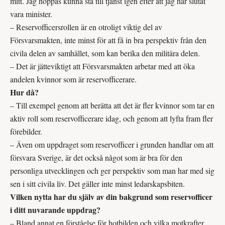
mitt. Jag hoppas kunna stå till tjänst igen efter att jag har slutat
vara minister.
– Reservofficersrollen är en otroligt viktig del av
Försvarsmakten, inte minst för att få in bra perspektiv från den
civila delen av samhället, som kan berika den militära delen.
– Det är jätteviktigt att Försvarsmakten arbetar med att öka
andelen kvinnor som är reservofficerare.
Hur då?
– Till exempel genom att berätta att det är fler kvinnor som tar en
aktiv roll som reservofficerare idag, och genom att lyfta fram fler
förebilder.
– Även om uppdraget som reservofficer i grunden handlar om att
försvara Sverige, är det också något som är bra för den
personliga utvecklingen och ger perspektiv som man har med sig
sen i sitt civila liv. Det gäller inte minst ledarskapsbiten.
Vilken nytta har du själv av din bakgrund som reservofficer
i ditt nuvarande uppdrag?
– Bland annat en förståelse för hotbilden och vilka motkrafter