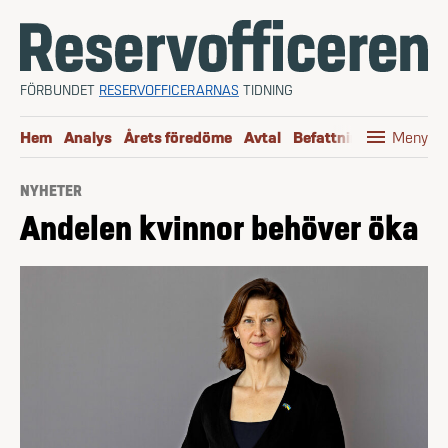
Hoppa till innehåll
FÖRBUNDET
RESERVOFFICERARNAS
TIDNING
menu
Hem
Analys
Årets föredöme
Avtal
Befattningen
Boktip
Meny
NYHETER
Andelen kvinnor behöver öka