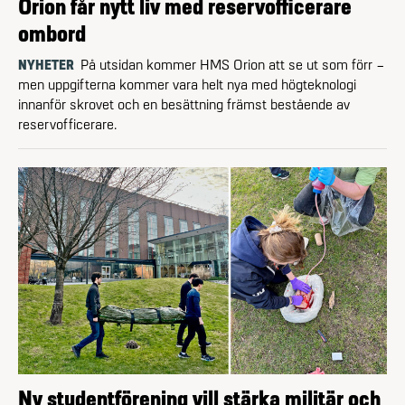
Orion får nytt liv med reservofficerare
ombord
NYHETER
På utsidan kommer HMS Orion att se ut som förr –
men uppgifterna kommer vara helt nya med högteknologi
innanför skrovet och en besättning främst bestående av
reserv­officerare.
Ny studentförening vill stärka militär och