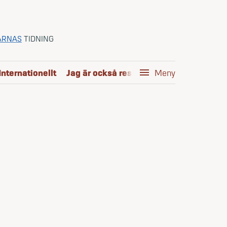
ARNAS
TIDNING
Internationellt
Jag är också reservofficer
menu
Kom i mål
Meny