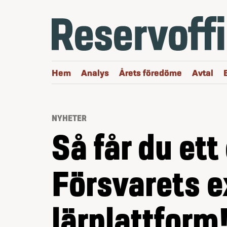
Hoppa till innehåll
Hem
Analys
Årets föredöme
Avtal
NYHETER
Så får du ett
Försvarets e
lärplattform