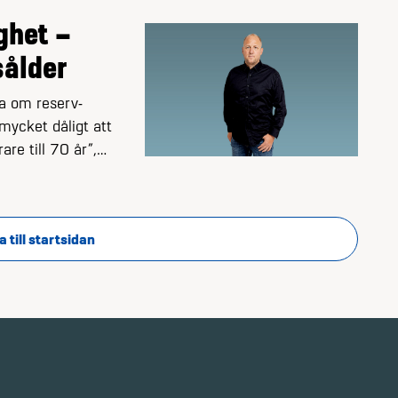
ighet –
sålder
fta om reserv­
 mycket dåligt att
are till 70 år”,
de Magnus
a till startsidan