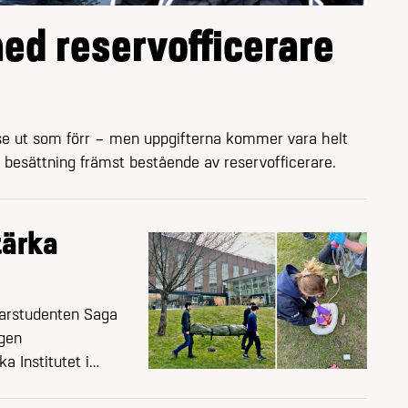
 med reservofficerare
e ut som förr – men uppgifterna kommer vara helt
besättning främst bestående av reserv­officerare.
tärka
arstudenten Saga
gen
a Institutet i
 70 medlemmar.