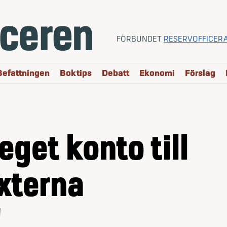
FÖRBUNDET
RESERVOFFICER
Befattningen
Boktips
Debatt
Ekonomi
Förslag
 eget konto till
xterna
!