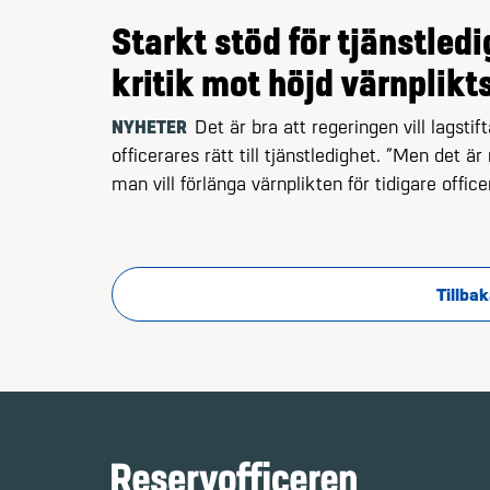
Starkt stöd för tjänstled
kritik mot höjd värnplikt
NYHETER
Det är bra att regeringen vill lagsti
officerares rätt till tjänstledighet. ”Men det är
man vill förlänga värnplikten för tidigare officer
säger Förbundet Reserv­officerarnas ordföran
Konradsson.
Tillbak