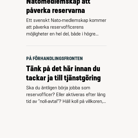
Natomedlemskap att
Riksrevisionen kritiserade i början …
påverka reservarna
Ett svenskt Nato-medlemskap kommer
att påverka reservofficerens
möjligheter en hel del, både i högre
staber och ute på förbanden. Främst
genom att det visar det på den
officersbrist som redan finns – och den
PÅ FÖRHANDLINGSFRONTEN
är stor. – Den goda nyheten för oss
Tänk på det här innan du
reservofficerare som är aktiva är att
det ytterligare kommer öka
tackar ja till tjänstgöring
möjligheterna till tjänstgöring,
Ska du äntligen börja jobba som
konstaterar …
reservofficer? Eller aktiveras efter lång
tid av ”noll-avtal”? Håll koll på villkoren,
så att det inte blir strul och problem.
Kunskapen om reservofficerares villkor
är generellt låg, både i det civila och i
Försvarsmakten. Se till att få skriftlig
dokumentation från Försvarsmakten,