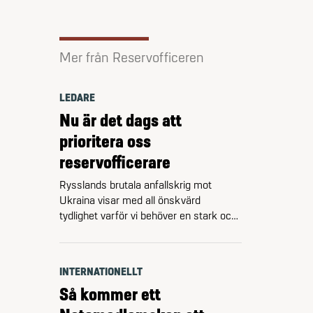
Mer från Reservofficeren
LEDARE
Nu är det dags att
prioritera oss
reservofficerare
Rysslands brutala anfallskrig mot
Ukraina visar med all önskvärd
tydlighet varför vi behöver en stark och
fullt bemannad Försvarsmakt även i
Sverige. Ukraina har på sju år lyckats
gå från 0 till 17 brigader samt fyra
INTERNATIONELLT
artilleribrigader. Det går alltså att
Så kommer ett
tillväxa, och att göra det snabbt.
Förutsatt att man prioriterar.