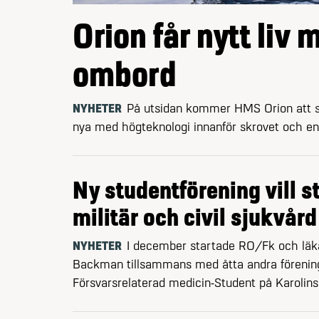
Orion får nytt liv
ombord
NYHETER
På utsidan kommer HMS Orion att s
nya med högteknologi innanför skrovet och en 
Ny studentförening vill s
militär och civil sjukvård
NYHETER
I december startade RO/Fk och läk
Backman tillsammans med åtta andra förenin
Försvarsrelaterad medicin-Student på Karolinsk
Solna. Några månader senare har föreningen