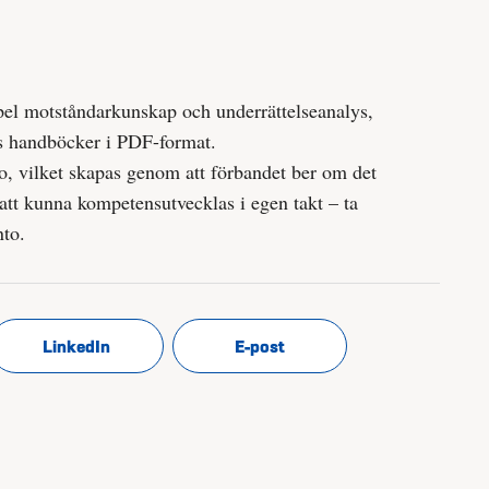
mpel motståndarkunskap och underrättelseanalys,
ens handböcker i PDF-format.
nto, vilket skapas genom att förbandet ber om det
att kunna kompetensutvecklas i egen takt – ta
nto.
LinkedIn
E-post