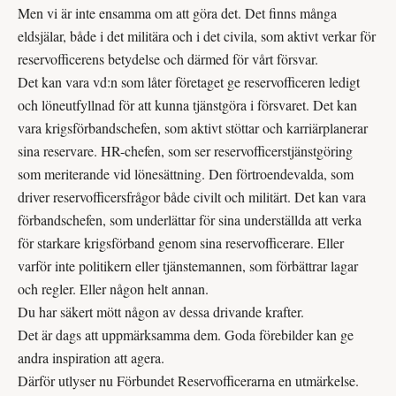
Men vi är inte ensamma om att göra det. Det finns många
eldsjälar, både i det militära och i det civila, som aktivt verkar för
reservofficerens betydelse och därmed för vårt försvar.
Det kan vara vd:n som låter företaget ge reserv­officeren ledigt
och löne­utfyllnad för att kunna tjänstgöra i försvaret. Det kan
vara krigsförbandschefen, som aktivt stöttar och karriärplanerar
sina reservare. HR-chefen, som ser reservofficers­tjänstgöring
som meriterande vid lönesättning. Den förtroendevalda, som
driver reservofficersfrågor både civilt och militärt. Det kan vara
förbandschefen, som underlättar för sina underställda att verka
för starkare krigsförband genom sina reservofficerare. Eller
varför inte politikern eller tjänstemannen, som förbättrar lagar
och regler. Eller någon helt annan.
Du har säkert mött någon av dessa drivande krafter.
Det är dags att uppmärksamma dem. Goda förebilder kan ge
andra inspiration att agera.
Därför utlyser nu Förbundet Reservofficerarna en utmärkelse.