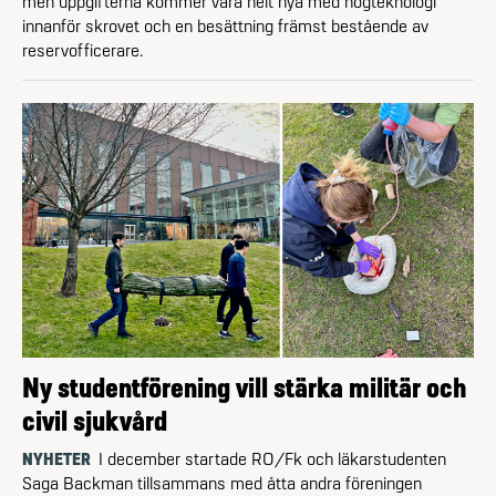
men uppgifterna kommer vara helt nya med högteknologi
innanför skrovet och en besättning främst bestående av
reserv­officerare.
Ny studentförening vill stärka militär och
civil sjukvård
NYHETER
I december startade RO/Fk och läkarstudenten
Saga Backman tillsammans med åtta andra föreningen