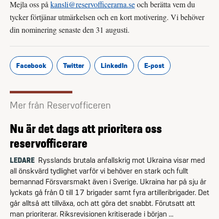
Mejla oss på
kansli@reserv­officerarna.se
och berätta vem du
tycker förtjänar utmärkelsen och en kort motivering. Vi behöver
din nominering senaste den 31 augusti.
Facebook
Twitter
LinkedIn
E-post
Mer från Reservofficeren
Nu är det dags att prioritera oss
reservofficerare
LEDARE
Rysslands brutala anfallskrig mot Ukraina visar med
all önskvärd tydlighet varför vi behöver en stark och fullt
bemannad Försvarsmakt även i Sverige. Ukraina har på sju år
lyckats gå från 0 till 17 brigader samt fyra artilleribrigader. Det
går alltså att tillväxa, och att göra det snabbt. Förutsatt att
man prioriterar. Riksrevisionen kritiserade i början …