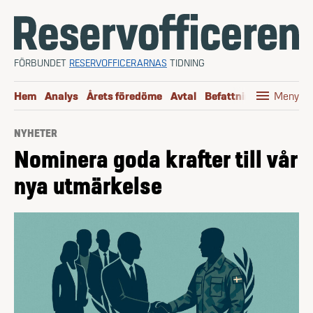
Hoppa till innehåll
FÖRBUNDET
RESERVOFFICERARNAS
TIDNING
menu
Hem
Analys
Årets föredöme
Avtal
Befattningen
Boktip
Meny
NYHETER
Nominera goda krafter till vår
nya utmärkelse