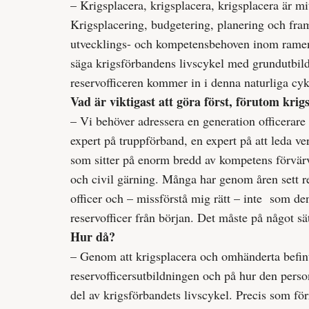
– Krigsplacera, krigsplacera, krigs­placera är m
Krigsplacering, budgetering, planering och fra
utvecklings- och kompetensbehoven inom ramen 
säga krigsförbandens livscykel med grundutbild
reservofficeren kommer in i denna naturliga cy
Vad är viktigast att göra först, förutom kri
– Vi behöver adressera en generation officerare 
expert på trupp­förband, en expert på att leda v
som sitter på enorm bredd av kompetens förvär
och civil gärning. Många har genom åren sett re
officer och – missförstå mig rätt – inte som den 
reservofficer från början. Det måste på något sät
Hur då?
– Genom att krigsplacera och om­händerta befin
reservofficers­utbildningen och på hur den pers
del av krigsförbandets livscykel. Precis som för