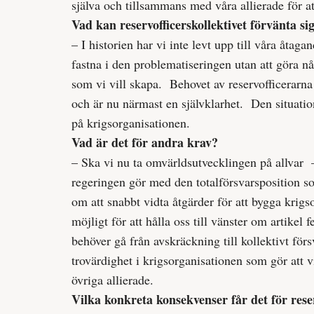
själva och tillsammans med våra allierade för at
Vad kan reservofficerskollektivet förvänta s
– I historien har vi inte levt upp till våra åtaga
fastna i den problematiseringen utan att göra nå
som vi vill skapa. Behovet av reservofficerarna 
och är nu närmast en självklarhet. Den situation 
på krigsorganisationen.
Vad är det för andra krav?
– Ska vi nu ta omvärldsutvecklingen på allvar –
regeringen gör med den totalförsvarsposition s
om att snabbt vidta åtgärder för att bygga krigs
möjligt för att hålla oss till vänster om artikel 
behöver gå från avskräckning till kollektivt förs
trovärdighet i krigs­organisationen som gör att 
övriga allierade.
Vilka konkreta konsekvenser får det för rese