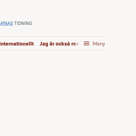
ARNAS
TIDNING
Internationellt
Jag är också reservofficer
menu
Kom i mål
Meny