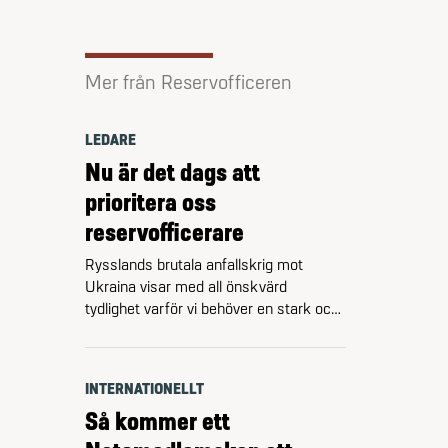
Mer från Reservofficeren
LEDARE
Nu är det dags att
prioritera oss
reservofficerare
Rysslands brutala anfallskrig mot
Ukraina visar med all önskvärd
tydlighet varför vi behöver en stark och
fullt bemannad Försvarsmakt även i
Sverige. Ukraina har på sju år lyckats
gå från 0 till 17 brigader samt fyra
INTERNATIONELLT
artilleribrigader. Det går alltså att
Så kommer ett
tillväxa, och att göra det snabbt.
Förutsatt att man prioriterar.