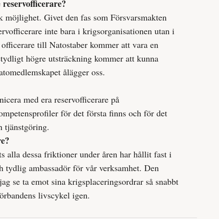
e reservofficerare?
stisk möjlighet. Givet den fas som Försvarsmakten
rvofficerare inte bara i krigsorganisationen utan i
v officerare till Natostaber kommer att vara en
betydligt högre utsträckning kommer att kunna
 Natomedlemskapet ålägger oss.
icera med era reservofficerare på
mpetensprofiler för det första finns och för det
 tjänst­göring.
re?
ts alla dessa friktioner under åren har hållit fast i
och tydlig ambassadör för vår verksamhet. Den
jag se ta emot sina krigsplaceringsordrar så snabbt
örbandens livscykel igen.