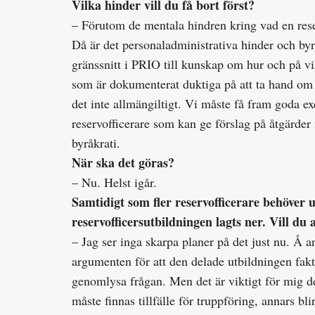
Vilka hinder vill du få bort först?
– Förutom de mentala hindren kring vad en rese
Då är det personaladministrativa hinder och byrå
gränssnitt i PRIO till kunskap om hur och på vi
som är dokumenterat duktiga på att ta hand om s
det inte allmängiltigt. Vi måste få fram goda 
reservofficerare som kan ge förslag på åtgärder
byråkrati.
När ska det göras?
– Nu. Helst igår.
Samtidigt som fler reservofficerare behöver 
reservofficersutbildningen lagts ner. Vill du
– Jag ser inga skarpa planer på det just nu. Å an
argumenten för att den delade utbildningen fakti
genomlysa frågan. Men det är viktigt för mig d
måste finnas tillfälle för truppföring, annars bli