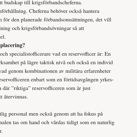
itt budskap till krigsförbandscheferna.
mförhållning. Cheferna behöver också hantera
för den planerade förbandsomsättningen, det vill
ning och krigsförbands­övningar så att
kel.
gsplacering?
och specialistofficerare vad en reservofficer är: En
erksamhet på lägre taktisk nivå och också en individ
vad genom kombinationen av militära erfarenheter
serv­officeren enbart som en förtidsavgången yrkes­
där ”riktiga” reserv­officeren som är just
t åter­vinnas.
tlig personal men också genom att ha fokus på
onalen tas om hand och vårdas tidigt som en naturlig
r.