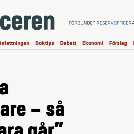
FÖRBUNDET
RESERVOFFICER
Befattningen
Boktips
Debatt
Ekonomi
Förslag
ra
rare – så
ara går”