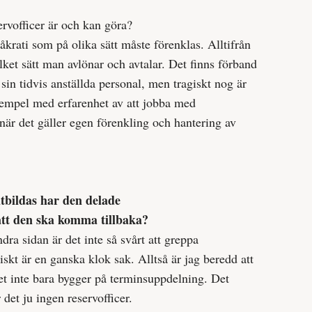
rvofficer är och kan göra?
krati som på olika sätt måste förenklas. Alltifrån
lket sätt man avlönar och avtalar. Det finns förband
in tidvis anställda personal, men tragiskt nog är
exempel med erfarenhet av att jobba med
 när det gäller egen förenkling och hantering av
utbildas har den delade
 att den ska komma tillbaka?
dra sidan är det inte så svårt att greppa
skt är en ganska klok sak. Alltså är jag beredd att
et inte bara bygger på terminsuppdelning. Det
r det ju ingen reservofficer.