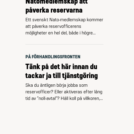
Natomedlemskap att
Riksrevisionen kritiserade i början …
påverka reservarna
Ett svenskt Nato-medlemskap kommer
att påverka reservofficerens
möjligheter en hel del, både i högre
staber och ute på förbanden. Främst
genom att det visar det på den
officersbrist som redan finns – och den
PÅ FÖRHANDLINGSFRONTEN
är stor. – Den goda nyheten för oss
Tänk på det här innan du
reservofficerare som är aktiva är att
det ytterligare kommer öka
tackar ja till tjänstgöring
möjligheterna till tjänstgöring,
Ska du äntligen börja jobba som
konstaterar …
reservofficer? Eller aktiveras efter lång
tid av ”noll-avtal”? Håll koll på villkoren,
så att det inte blir strul och problem.
Kunskapen om reservofficerares villkor
är generellt låg, både i det civila och i
Försvarsmakten. Se till att få skriftlig
dokumentation från Försvarsmakten,