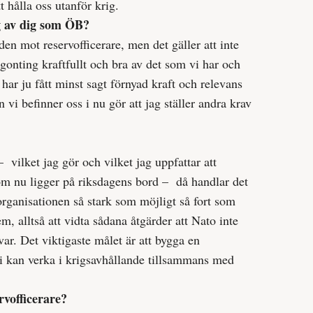
t hålla oss utanför krig.
ig av dig som ÖB?
nden mot reservofficerare, men det gäller att inte
gonting kraftfullt och bra av det som vi har och
har ju fått minst sagt förnyad kraft och relevans
vi befinner oss i nu gör att jag ställer andra krav
 vilket jag gör och vilket jag uppfattar att
om nu ligger på riksdagens bord – då handlar det
organisationen så stark som möjligt så fort som
fem, alltså att vidta sådana åtgärder att Nato inte
var. Det viktigaste målet är att bygga en
vi kan verka i krigs­avhållande till­sammans med
rvofficerare?