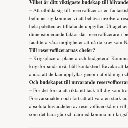
Vilket är ditt viktigaste budskap till blivand
– Att utbilda sig till reservofficer är en fanta
befinner sig kommer vi att behöva involvera rese
hela paletten av tilltalande uppgifter. Uttaget a
dimensionerande faktor där reserv­officerare i 
facilitera våra möjligheter att nå de krav som
Till reservofficerarnas chefer?
– Krigsplacera, planera och budgetera! Kommun
krigsförbandsnivå, håll kontakten! Bevaka att ko
andra att de kan uppfyllas genom utbildning och
Och budskapet till nuvarande reserv­officera
– För det första att rikta ett tack till dig som tro
Försvarsmakten och fortsatt att vara en stark 
absoluta huvuddelen av reservofficerskåren vill 
som det bara går och därmed komma in i krigsf