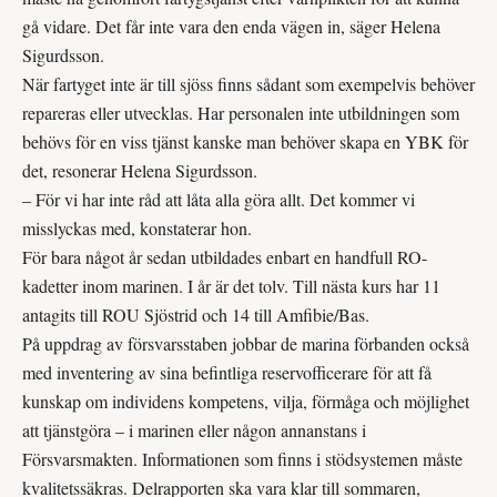
gå vidare. Det får inte vara den enda vägen in, säger Helena
Sigurdsson.
När fartyget inte är till sjöss finns sådant som exempelvis behöver
repareras eller utvecklas. Har personalen inte utbildningen som
behövs för en viss tjänst kanske man behöver skapa en YBK för
det, resonerar Helena Sigurdsson.
– För vi har inte råd att låta alla göra allt. Det kommer vi
misslyckas med, konstaterar hon.
För bara något år sedan utbildades enbart en handfull RO-
kadetter inom marinen. I år är det tolv. Till nästa kurs har 11
antagits till ROU Sjöstrid och 14 till Amfibie/Bas.
På uppdrag av försvarsstaben jobbar de marina förbanden också
med inventering av sina befintliga reservofficerare för att få
kunskap om individens kompetens, vilja, förmåga och möjlighet
att tjänstgöra – i marinen eller någon annanstans i
Försvarsmakten. Informationen som finns i stödsystemen måste
kvalitetssäkras. Delrapporten ska vara klar till sommaren,