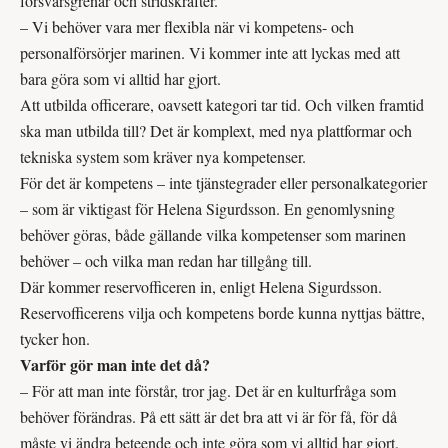
försvarsgrenar och stridskrafter.
– Vi behöver vara mer flexibla när vi kompetens- och
personalförsörjer marinen. Vi kommer inte att lyckas med att
bara göra som vi alltid har gjort.
Att utbilda officerare, oavsett kategori tar tid. Och vilken framtid
ska man utbilda till? Det är komplext, med nya plattformar och
tekniska system som kräver nya kompetenser.
För det är kompetens – inte tjänstegrader eller personalkategorier
– som är viktigast för Helena Sigurdsson. En genomlysning
behöver göras, både gällande vilka kompetenser som marinen
behöver – och vilka man redan har tillgång till.
Där kommer reservofficeren in, enligt Helena Sigurdsson.
Reservofficerens vilja och kompetens borde kunna nyttjas bättre,
tycker hon.
Varför gör man inte det då?
– För att man inte förstår, tror jag. Det är en kultur­fråga som
behöver förändras. På ett sätt är det bra att vi är för få, för då
måste vi ändra beteende och inte göra som vi alltid har gjort.