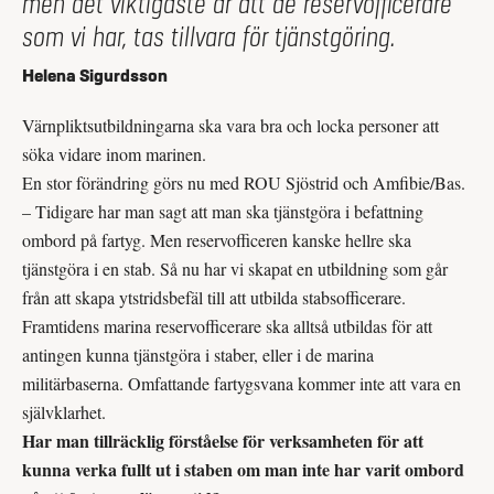
men det viktigaste är att de reservofficerare
som vi har, tas tillvara för tjänstgöring.
Helena Sigurdsson
Värnpliktsutbildningarna ska vara bra och locka personer att
söka vidare inom marinen.
En stor förändring görs nu med ROU Sjöstrid och Amfibie/Bas.
– Tidigare har man sagt att man ska tjänstgöra i befattning
ombord på fartyg. Men reservofficeren kanske hellre ska
tjänstgöra i en stab. Så nu har vi skapat en utbildning som går
från att skapa ytstridsbefäl till att utbilda stabsofficerare.
Framtidens marina reservofficerare ska alltså utbildas för att
antingen kunna tjänstgöra i staber, eller i de marina
militärbaserna. Omfattande fartygsvana kommer inte att vara en
självklarhet.
Har man tillräcklig förståelse för verksamheten för att
kunna verka fullt ut i staben om man inte har varit ombord