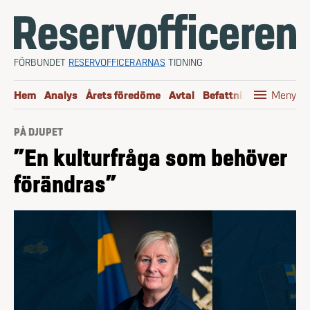
Hoppa till innehåll
FÖRBUNDET
RESERVOFFICERARNAS
TIDNING
menu
Hem
Analys
Årets föredöme
Avtal
Befattningen
Boktip
Meny
PÅ DJUPET
”En kultur­fråga som behöver
förändras”