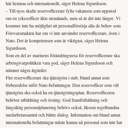
här hemma och internationellt, säger Helena Sigurdsson.
– Till nyss skulle reservofficerare fylla vakansen som uppstod
om en yrkesofficer åkte utomlands, men så är det inte längre. Vi
kommer inte ha möjlighet att personalförsörja alla de behov som
Försvarsmakten har om vi inte använder reserv­officerare, även i
Nato. Det är kompetensen som är viktigast, säger Helena
Sigurdsson.
Som en del av marinens förändringsresa för reservofficerare ska
arbetsgivarpolitiken vara god, säger Helena Sigurdsson och
nämner några åtgärder:
Fler reservofficerare ska tjänstgöra i stab, bland annat som
förberedelse inför Nato-befattningar. Den reservofficer som vill
tjänstgöra ska också ha en tjänstgöringsplan. Reservofficeren
behöver utbildning och övning. God framförhållning och
långsiktig personalplanering behövs också, liksom regelbundna
medarbetarsamtal och bättre dialog. Information om bland annat
internationella befattningar måste kunna nå personal som inte har