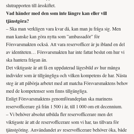
slutrapporten till årsskiftet.
Vad händer med den som inte längre kan eller vill
tjänstgöra?
– Ska man verkligen vara kvar då, kan man ju fråga sig. Men
man kanske kan göra nytta som ”ambassadör” för
Försvarsmakten också. Att vara reservofficer är ju ibland en del
av identiteten… Försvarsmakten har inte fattat beslut om hur vi
ska hantera frågan än.
Det viktigaste är att få en uppdaterad lägesbild av hur många
individer som är tillgängliga och vilken kompetens de har. Nästa
steg är att påbörja arbetet med att matcha Försvarsmaktens behov
med de kompetenser som finns tillgängliga.
Enligt Försvarsmaktens genomförandeplan ska marinens
reservofficerare gå från 1 500 i år, till 1 000 om ett decennium.
– Vi behöver absolut utbilda fler reservofficerare men det
viktigaste är att de reservofficerare som vi har, tas tillvara för
tjänstgöring. Användandet av reservofficerare behöver öka, både