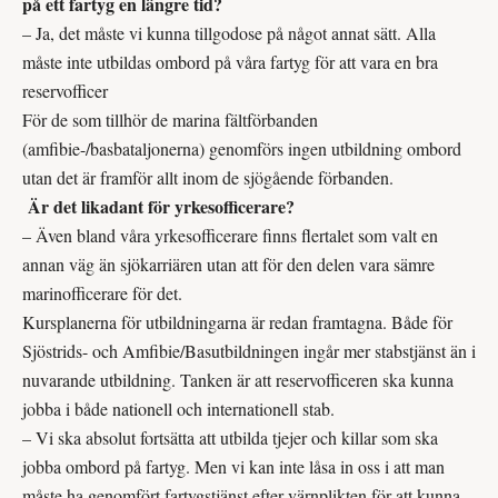
på ett fartyg en längre tid?
– Ja, det måste vi kunna tillgodose på något annat sätt. Alla
måste inte utbildas ombord på våra fartyg för att vara en bra
reservofficer
För de som tillhör de marina fältförbanden
(amfibie-/basbataljonerna) genomförs ingen utbildning ombord
utan det är framför allt inom de sjögående förbanden.
Är det likadant för yrkesofficerare?
– Även bland våra yrkesofficerare finns flertalet som valt en
annan väg än sjökarriären utan att för den delen vara sämre
marinofficerare för det.
Kursplanerna för utbildningarna är redan framtagna. Både för
Sjöstrids- och Amfibie/Basutbildningen ingår mer stabstjänst än i
nuvarande utbildning. Tanken är att reservofficeren ska kunna
jobba i både nationell och internationell stab.
– Vi ska absolut fortsätta att utbilda tjejer och killar som ska
jobba ombord på fartyg. Men vi kan inte låsa in oss i att man
måste ha genomfört fartygstjänst efter värnplikten för att kunna