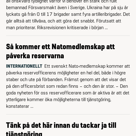
all önskvärd tydlighet varför vi behöver en stark och fullt
bemannad Försvarsmakt även i Sverige. Ukraina har på sju år
lyckats gå från 0 till 17 brigader samt fyra artilleribrigader. Det
går alltså att tillväxa, och att göra det snabbt. Förutsatt att
man prioriterar. Riksrevisionen kritiserade i början …
Så kommer ett Natomedlemskap att
påverka reservarna
INTERNATIONELLT
Ett svenskt Nato-medlemskap kommer att
påverka reservofficerens möjligheter en hel del, både i högre
staber och ute på förbanden. Främst genom att det visar det
på den officersbrist som redan finns – och den är stor. – Den
goda nyheten för oss reservofficerare som är aktiva är att det
ytterligare kommer öka möjligheterna till tjänstgöring,
konstaterar …
Tänk på det här innan du tackar ja till
tjänstgöring