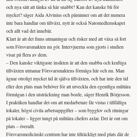
och nya sätt att tänka så här snabbt? Kan det kanske bli för
mycket? säger Aida Alvinius och påminner om att det numera
inte bara handlar om tillväxt, nytt är också Nato­medlemskapet
och allt vad det innebär.
Klart är att det finns utmaningar och risker med att växa så fort
som Försvarsmakten nu gör. Intervjuerna som gjorts i studien
visar på flera av dem.
– Den kanske viktigaste insikten är att den snabba och kraftiga
tillväxten utmanar Försvarsmaktens förmåga här och nu. Man
ägnar otroligt mycket tid åt själva tillväxten, och har inte den tid
eller den plats man behöver för att utveckla den egentliga militära
förmågan i den utsträckning man borde, säger Henrik Börjesson.
I praktiken handlar det om att medarbetare får vistas i tillfälliga
lokaler, högst civila arbetsuppgifter – som bygglov och ritningar
på lokaler – ligger tungt på militära chefers axlar. Det är ont om
plats – överallt.
Försvarsmedicinskt centrum har inte tillräckligt med plats där de