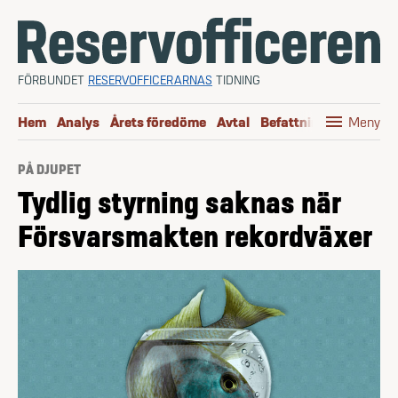
Hoppa till innehåll
FÖRBUNDET
RESERVOFFICERARNAS
TIDNING
menu
Hem
Analys
Årets föredöme
Avtal
Befattningen
Boktip
Meny
PÅ DJUPET
Tydlig styrning saknas när
Försvarsmakten rekordväxer