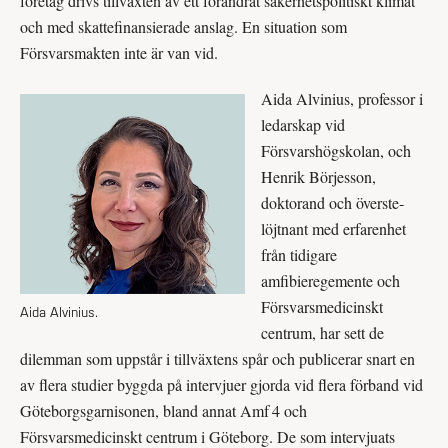
företag drivs tillväxten av ett förändrat säkerhetspolitiskt klimat
och med skattefinansierade anslag. En situation som
Försvarsmakten inte är van vid.
Aida Alvinius, professor i
ledarskap vid
Försvarshögskolan, och
Henrik Börjesson,
doktorand och överste­
löjtnant med erfarenhet
från tidigare
amfibieregemente och
Försvarsmedicinskt
Aida Alvinius.
centrum, har sett de
dilemman som uppstår i tillväxtens spår och publicerar snart en
av flera studier byggda på intervjuer gjorda vid flera förband vid
Göteborgsgarnisonen, bland annat Amf 4 och
Försvarsmedicinskt centrum i Göteborg. De som intervjuats