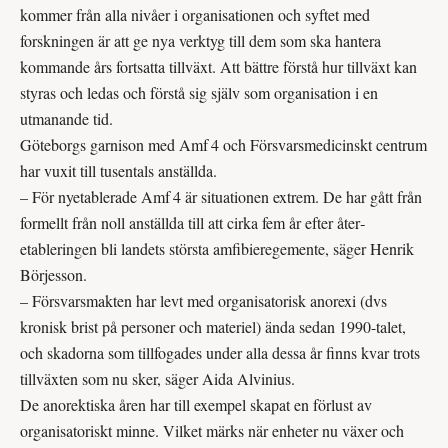
kommer från alla nivåer i organisationen och syftet med
forskningen är att ge nya verktyg till dem som ska hantera
kommande års fortsatta tillväxt. Att bättre förstå hur tillväxt kan
styras och ledas och förstå sig själv som organisation i en
utmanande tid.
Göteborgs garnison med Amf 4 och Försvarsmedicinskt centrum
har vuxit till tusentals anställda.
– För nyetablerade Amf 4 är situationen extrem. De har gått från
formellt från noll anställda till att cirka fem år efter åter­
etableringen bli landets största amfibieregemente, säger Henrik
Börjesson.
– Försvarsmakten har levt med organisatorisk anorexi (dvs
kronisk brist på personer och materiel) ända sedan 1990-talet,
och skadorna som tillfogades under alla dessa år finns kvar trots
till­växten som nu sker, säger Aida Alvinius.
De anorektiska åren har till exempel skapat en förlust av
organisatoriskt minne. Vilket märks när enheter nu växer och