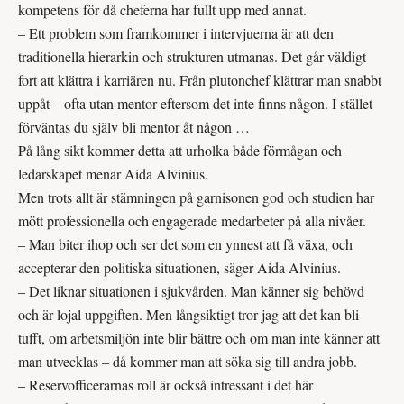
kompetens för då cheferna har fullt upp med annat.
– Ett problem som framkommer i intervjuerna är att den
traditionella hierarkin och strukturen utmanas. Det går väldigt
fort att klättra i karriären nu. Från plutonchef klättrar man snabbt
uppåt – ofta utan mentor eftersom det inte finns någon. I stället
förväntas du själv bli mentor åt någon …
På lång sikt kommer detta att urholka både förmågan och
ledarskapet menar Aida Alvinius.
Men trots allt är stämningen på garnisonen god och studien har
mött professionella och engagerade medarbeter på alla nivåer.
– Man biter ihop och ser det som en ynnest att få växa, och
accepterar den politiska situationen, säger Aida Alvinius.
– Det liknar situationen i sjukvården. Man känner sig behövd
och är lojal uppgiften. Men långsiktigt tror jag att det kan bli
tufft, om arbetsmiljön inte blir bättre och om man inte känner att
man utvecklas – då kommer man att söka sig till andra jobb.
– Reservofficerarnas roll är också intressant i det här