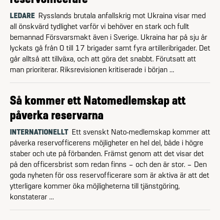
LEDARE
Rysslands brutala anfallskrig mot Ukraina visar med
all önskvärd tydlighet varför vi behöver en stark och fullt
bemannad Försvarsmakt även i Sverige. Ukraina har på sju år
lyckats gå från 0 till 17 brigader samt fyra artilleribrigader. Det
går alltså att tillväxa, och att göra det snabbt. Förutsatt att
man prioriterar. Riksrevisionen kritiserade i början …
Så kommer ett Natomedlemskap att
påverka reservarna
INTERNATIONELLT
Ett svenskt Nato-medlemskap kommer att
påverka reservofficerens möjligheter en hel del, både i högre
staber och ute på förbanden. Främst genom att det visar det
på den officersbrist som redan finns – och den är stor. – Den
goda nyheten för oss reservofficerare som är aktiva är att det
ytterligare kommer öka möjligheterna till tjänstgöring,
konstaterar …