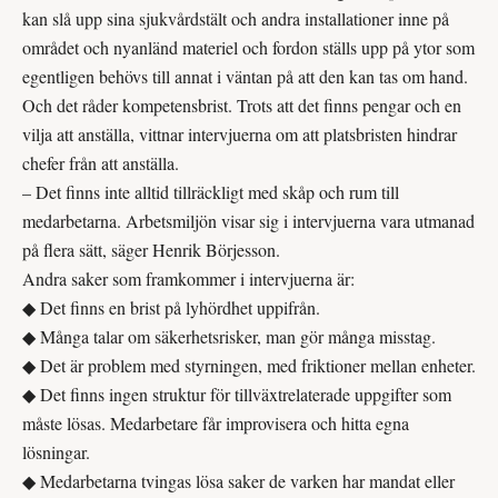
kan slå upp sina sjukvårdstält och andra installationer inne på
området och nyanländ materiel och fordon ställs upp på ytor som
egentligen behövs till annat i väntan på att den kan tas om hand.
Och det råder kompetensbrist. Trots att det finns pengar och en
vilja att anställa, vittnar intervjuerna om att platsbristen hindrar
chefer från att anställa.
– Det finns inte alltid tillräckligt med skåp och rum till
medarbetarna. Arbetsmiljön visar sig i intervjuerna vara utmanad
på flera sätt, säger Henrik Börjesson.
Andra saker som framkommer i intervjuerna är:
◆ Det finns en brist på lyhördhet uppifrån.
◆ Många talar om säkerhetsrisker, man gör många misstag.
◆ Det är problem med styrningen, med friktioner mellan enheter.
◆ Det finns ingen struktur för tillväxt­relaterade uppgifter som
måste lösas. Medarbetare får improvisera och hitta egna
lösningar.
◆ Medarbetarna tvingas lösa saker de varken har mandat eller