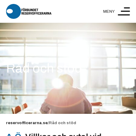
Hoppa till innehåll
Råd och stöd
reservofficerarna.se
/
Råd och stöd