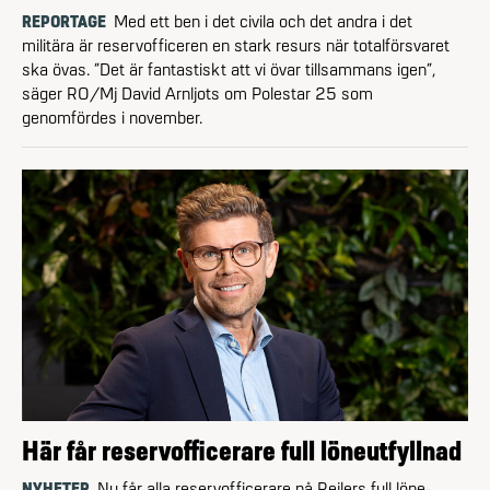
REPORTAGE
Med ett ben i det civila och det andra i det
militära är reservofficeren en stark resurs när totalförsvaret
ska övas. ”Det är fantastiskt att vi övar tillsammans igen”,
säger RO/Mj David Arnljots om Polestar 25 som
genomfördes i november.
Här får reservofficerare full löneutfyllnad
NYHETER
Nu får alla reserv­officerare på Rejlers full löne­