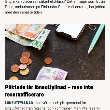
längre kan placeras i säkerhetsklass? Det är frågor som Edvin
Dribe, ombudsman på Förbundet Reserv­officerarna, har jobbat
med den senaste tiden.
Pliktade får löneutfyllnad – men inte
reservofficerare
LÖNEUTFYLLNAD
Hemvärns- och plikt­personal får
löneutfyllnad från regioner och kommuner. Men inte reserv­