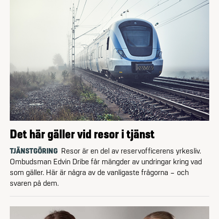
Det här gäller vid resor i tjänst
TJÄNSTGÖRING
Resor är en del av reservofficerens yrkesliv.
Ombudsman Edvin Dribe får mängder av undringar kring vad
som gäller. Här är några av de vanligaste frågorna – och
svaren på dem.