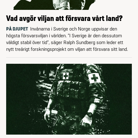
Vad avgör viljan att försvara vårt land?
PÅ DJUPET
Invånarna i Sverige och Norge uppvisar den
högsta försvarsviljan i världen. ”I Sverige är den dessutom
väldigt stabil över tid”, säger Ralph Sundberg som leder ett
nytt treårigt forskningsprojekt om viljan att försvara sitt land.