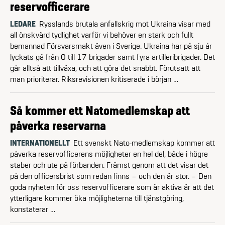
reservofficerare
LEDARE
Rysslands brutala anfallskrig mot Ukraina visar med
all önskvärd tydlighet varför vi behöver en stark och fullt
bemannad Försvarsmakt även i Sverige. Ukraina har på sju år
lyckats gå från 0 till 17 brigader samt fyra artilleribrigader. Det
går alltså att tillväxa, och att göra det snabbt. Förutsatt att
man prioriterar. Riksrevisionen kritiserade i början …
Så kommer ett Natomedlemskap att
påverka reservarna
INTERNATIONELLT
Ett svenskt Nato-medlemskap kommer att
påverka reservofficerens möjligheter en hel del, både i högre
staber och ute på förbanden. Främst genom att det visar det
på den officersbrist som redan finns – och den är stor. – Den
goda nyheten för oss reservofficerare som är aktiva är att det
ytterligare kommer öka möjligheterna till tjänstgöring,
konstaterar …