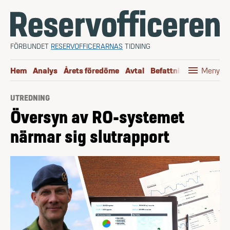
Hoppa till innehåll
FÖRBUNDET
RESERVOFFICERARNAS
TIDNING
menu
Hem
Analys
Årets föredöme
Avtal
Befattningen
Boktip
Meny
UTREDNING
Översyn av RO-systemet
närmar sig slutrapport