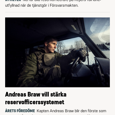
utfyllnad när de tjänstgör i Försvarsmakten.
Andreas Braw vill stärka
reservofficerssystemet
ÅRETS FÖREDÖME
Kapten Andreas Braw blir den förste som