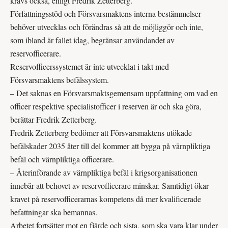
krävs också, enligt Fredrik Zetterberg.
Författningsstöd och Försvars­maktens interna bestämmelser
behöver utvecklas och förändras så att de möjliggör och inte,
som ibland är fallet idag, begränsar användandet av
reservofficerare.
Reservofficerssystemet är inte utvecklat i takt med
Försvarsmaktens befälssystem.
– Det saknas en Försvarsmaktsgemensam uppfattning om vad en
officer respektive specialistofficer i reserven är och ska göra,
berättar Fredrik Zetterberg.
Fredrik Zetterberg bedömer att Försvarsmaktens utökade
befälskader 2035 åter till del kommer att bygga på värnpliktiga
befäl och värnpliktiga officerare.
– Återinförande av värnpliktiga befäl i krigsorganisationen
innebär att behovet av reservofficerare minskar. Samtidigt ökar
kravet på reservofficerarnas kompetens då mer kvalificerade
befattningar ska bemannas.
Arbetet fortsätter mot en fjärde och sista, som ska vara klar under