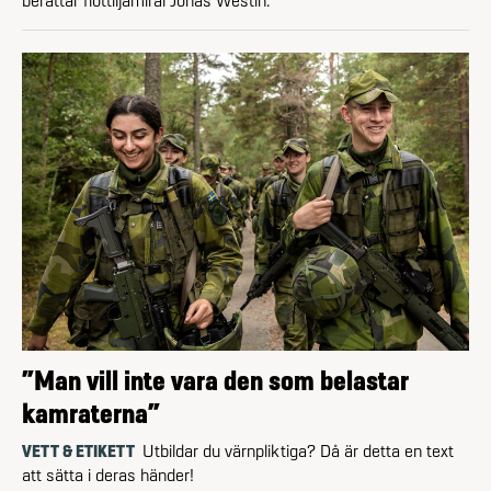
berättar flottiljamiral Jonas Westin.
”Man vill inte vara den som belastar
kamraterna”
VETT & ETIKETT
Utbildar du värnpliktiga? Då är detta en text
att sätta i deras händer!