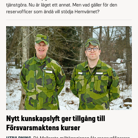
tjänstgöra. Nu är läget ett annat. Men vad gäller för den
reservofficer som ändå vill stödja Hemvärnet?
Nytt kunskapslyft ger tillgång till
Försvarsmaktens kurser
UTBILDNING
På Mellersta militär­regionen får reserv­officerare