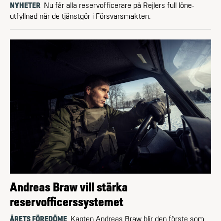
NYHETER
Nu får alla reserv­officerare på Rejlers full löne­
utfyllnad när de tjänstgör i Försvarsmakten.
Andreas Braw vill stärka
reservofficerssystemet
ÅRETS FÖREDÖME
Kapten Andreas Braw blir den förste som