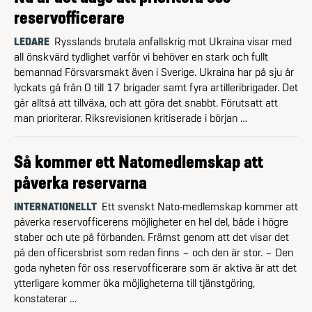
reservofficerare
LEDARE
Rysslands brutala anfallskrig mot Ukraina visar med
all önskvärd tydlighet varför vi behöver en stark och fullt
bemannad Försvarsmakt även i Sverige. Ukraina har på sju år
lyckats gå från 0 till 17 brigader samt fyra artilleribrigader. Det
går alltså att tillväxa, och att göra det snabbt. Förutsatt att
man prioriterar. Riksrevisionen kritiserade i början …
Så kommer ett Natomedlemskap att
påverka reservarna
INTERNATIONELLT
Ett svenskt Nato-medlemskap kommer att
påverka reservofficerens möjligheter en hel del, både i högre
staber och ute på förbanden. Främst genom att det visar det
på den officersbrist som redan finns – och den är stor. – Den
goda nyheten för oss reservofficerare som är aktiva är att det
ytterligare kommer öka möjligheterna till tjänstgöring,
konstaterar …