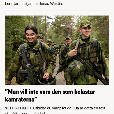
berättar flottiljamiral Jonas Westin.
”Man vill inte vara den som belastar
kamraterna”
VETT & ETIKETT
Utbildar du värnpliktiga? Då är detta en text
att sätta i deras händer!