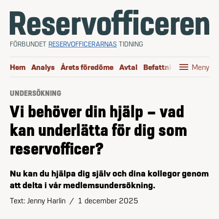
Hoppa till innehåll
FÖRBUNDET
RESERVOFFICERARNAS
TIDNING
menu
Hem
Analys
Årets föredöme
Avtal
Befattningen
Boktip
Meny
UNDERSÖKNING
Vi behöver din hjälp – vad
kan underlätta för dig som
reservofficer?
Nu kan du hjälpa dig själv och dina kollegor genom
att delta i vår medlemsundersökning.
Text: Jenny Harlin
/
1 december 2025