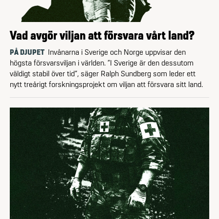
Vad avgör viljan att försvara vårt land?
PÅ DJUPET
Invånarna i Sverige och Norge uppvisar den
högsta försvarsviljan i världen. ”I Sverige är den dessutom
väldigt stabil över tid”, säger Ralph Sundberg som leder ett
nytt treårigt forskningsprojekt om viljan att försvara sitt land.