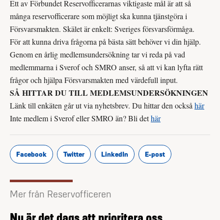
Ett av Förbundet Reservofficerarnas viktigaste mål är att så
många reservofficerare som möjligt ska kunna tjänstgöra i
Försvarsmakten. Skälet är enkelt: Sveriges försvarsförmåga.
För att kunna driva frågorna på bästa sätt behöver vi din hjälp.
Genom en årlig medlemsundersökning tar vi reda på vad
medlemmarna i Sverof och SMRO anser, så att vi kan lyfta rätt
frågor och hjälpa Försvarsmakten med värdefull input.
SÅ HITTAR DU TILL MEDLEMSUNDERSÖKNINGEN
Länk till enkäten går ut via nyhetsbrev. Du hittar den också
här
Inte medlem i Sverof eller SMRO än? Bli det
här
Facebook
Twitter
LinkedIn
E-post
Mer från Reservofficeren
Nu är det dags att prioritera oss